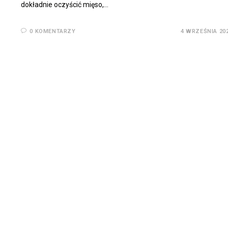
dokładnie oczyścić mięso,…
0 KOMENTARZY
4 WRZEŚNIA 20