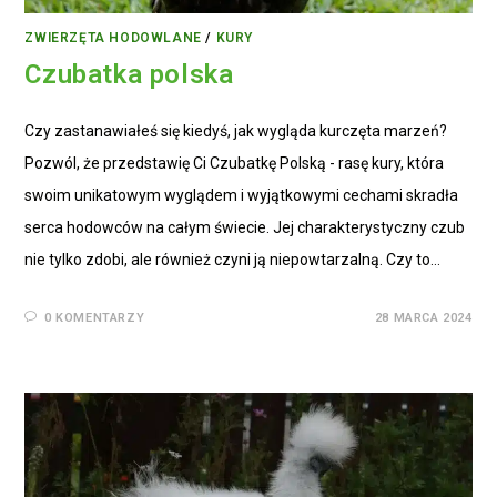
ZWIERZĘTA HODOWLANE
/
KURY
Czubatka polska
Czy zastanawiałeś się kiedyś, jak wygląda kurczęta marzeń?
Pozwól, że przedstawię Ci Czubatkę Polską - rasę kury, która
swoim unikatowym wyglądem i wyjątkowymi cechami skradła
serca hodowców na całym świecie. Jej charakterystyczny czub
nie tylko zdobi, ale również czyni ją niepowtarzalną. Czy to…
0 KOMENTARZY
28 MARCA 2024