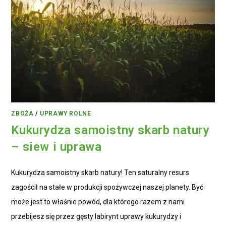
ZBOŻA
/
UPRAWY ROLNE
Kukurydza samoistny skarb natury
– siew i uprawa
Kukurydza samoistny skarb natury! Ten saturalny resurs
zagościł na stałe w produkcji spożywczej naszej planety. Być
może jest to właśnie powód, dla którego razem z nami
przebijesz się przez gęsty labirynt uprawy kukurydzy i