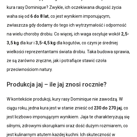
kura rasy Dominique? Zwykle, ich oczekiwana długość życia
waha się od
6 do 8 lat
, co jest wynikiem imponującym,
zwłaszcza gdy dodamy do tego ich wytrzymałość i odporność
na wielu choroby drobiu. Co więcej, ich waga oscyluje wokół
2,5-
3,5 kg
dla kur i
3,5-4,5 kg
dla kogutów, co czyni je średniej
wielkości reprezentantami świata drobiu. Taka budowa sprawia,
że są zarówno zręczne, jak i potrafiące stawić czoła
przeciwnościom natury.
Produkcja jaj – ile jaj znosi rocznie?
W kontekście produkcji, kury rasy Dominique nie zawodzą. W
ciągu roku, jedna kura jest w stanie znieść od
230 do 270 jaj
, co
jest liczbowo imponującym wynikiem. Jaja te charakteryzują się
silnymi, zdrowymi skorupkami oraz dość dużym rozmiarem, co
jest kulinarnym atutem każdej kuchni. Ich skuteczność w