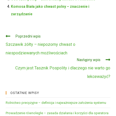
Komosa Biała jako chwast polny – znaczenie i
zarządzanie
Czytaj
Poprzedni wpis
dalej
Szczawik żółty – niepozorny chwast o
niespodziewanych możliwościach
Następny wpis
Czym jest Tasznik Pospolity i dlaczego nie warto go
lekceważyć?
OSTATNIE WPISY
Rolnictwo precyzyjne – definicja i najważniejsze założenia systemu
Prowadzenie równoległe – zasada działania i korzyści dla operatora