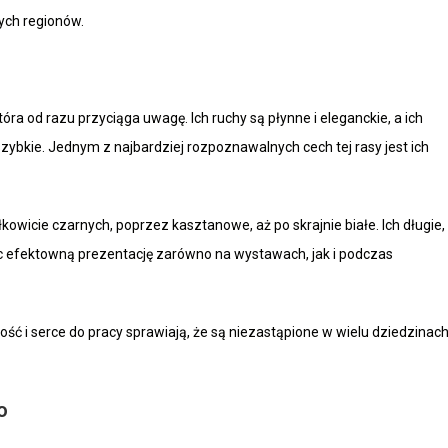
ych regionów.
ra od razu przyciąga uwagę. Ich ruchy są płynne i eleganckie, a ich
szybkie. Jednym z najbardziej rozpoznawalnych cech tej rasy jest ich
wicie czarnych, poprzez kasztanowe, aż po skrajnie białe. Ich długie,
ąc efektowną prezentację zarówno na wystawach, jak i podczas
ć i serce do pracy sprawiają, że są niezastąpione w wielu dziedzinac
o