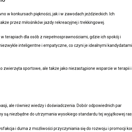
no w konkursach piękności, jak i w zawodach jeździeckich. Ich
także przez miłośników jazdy rekreacyjnej i trekkingowej.
w terapiach dla osób z niepełnosprawnościami, gdzie ich spokój i
 niezwykle inteligentne i empatyczne, co czyni je idealnymi kandydatami
ako zwierzęta sportowe, ale także jako niezastąpione wsparcie w terapii i
asji, ale również wiedzy i doświadczenia. Dobór odpowiednich par
echy są niezbędne do utrzymania wysokiego standardu tej wyjątkowej ras
fakcja i duma z możliwości przyczyniania się do rozwoju i promocji ko