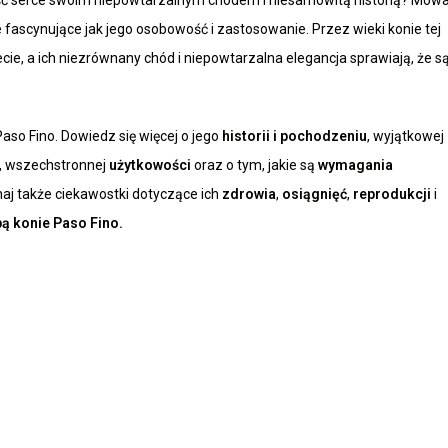
skraść serce swoim niepowtarzalnym chodem i niesamowitą historią? Mow
e fascynujące jak jego osobowość i zastosowanie. Przez wieki konie tej
ie, a ich niezrównany chód i niepowtarzalna elegancja sprawiają, że s
aso Fino. Dowiedz się więcej o jego
historii i pochodzeniu
, wyjątkowej
, wszechstronnej
użytkowości
oraz o tym, jakie są
wymagania
aj także ciekawostki dotyczące ich
zdrowia
,
osiągnięć
,
reprodukcji
i
bą konie Paso Fino.