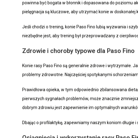
powinna być bogata w błonnik i dopasowana do poziomu akt
pielęgnacja są kluczowe, aby utrzymać konie w doskonałej k
Jeśli chodzi o trening, konie Paso Fino lubią wyzwania i sz
niezbędne jest, aby trening był przeprowadzany z cierpliwo
Zdrowie i choroby typowe dla Paso Fino
Konie rasy Paso Fino są generalnie zdrowe i wytrzymałe. J
problemy zdrowotne. Najczęściej spotykanymi schorzenia
Prawidłowa opieka, w tym odpowiednio zbilansowana dieta,
pierwszych sygnałach problemów, może znacznie zmniejsz
dobrym zdrowiu jest zapewnienie im optymalnych warunków
Dbając o profilaktykę, zapewniamy naszym koniom długie i 
Osiągnięcia i wykorzystanie rasy Paso Fi