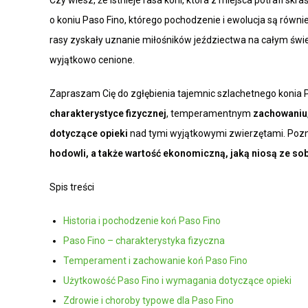
Czy wiesz, że istnieje rasa koni, która z miejsca potrafi 
o koniu Paso Fino, którego pochodzenie i ewolucja są równi
rasy zyskały uznanie miłośników jeździectwa na całym świec
wyjątkowo cenione.
Zapraszam Cię do zgłębienia tajemnic szlachetnego konia P
charakterystyce fizycznej
, temperamentnym
zachowaniu
dotyczące opieki
nad tymi wyjątkowymi zwierzętami. Pozn
hodowli, a także
wartość ekonomiczną
, jaką niosą ze so
Spis treści
Historia i pochodzenie koń Paso Fino
Paso Fino – charakterystyka fizyczna
Temperament i zachowanie koń Paso Fino
Użytkowość Paso Fino i wymagania dotyczące opieki
Zdrowie i choroby typowe dla Paso Fino