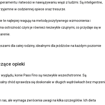
eramentu i łatwości w nawiązywaniu więzi z ludźmi. Są inteligentne,
przyjemne w codziennej opiece oraz tresurze.
ie te najlepiej reagują na metodę pozytywnego wzmocnienia i
na ostrożność czyni je również niezwykle czujnymi, co przydaje się w
 arenie.
szami dla całej rodziny, idealnymi dla jeźdźców na każdym poziomie
zące opieki
wyglądu, konie Paso Fino są niezwykle wszechstronne. Są
unikalny chód sprawdza się doskonale w długich wędrówkach bez męczen
h ras, ale wymaga zwrócenia uwagi na kilka szczegółów. Ich dieta