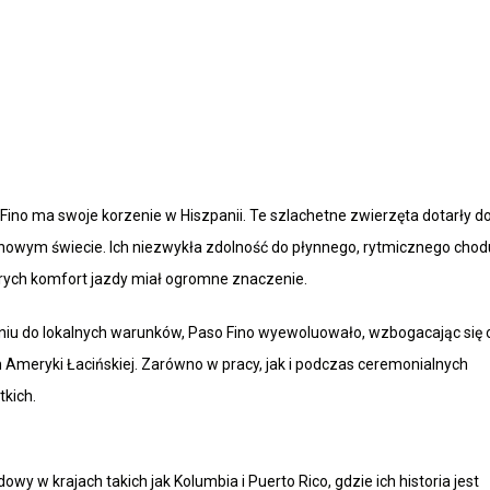
ino ma swoje korzenie w Hiszpanii. Te szlachetne zwierzęta dotarły d
owym świecie. Ich niezwykła zdolność do płynnego, rytmicznego chod
órych komfort jazdy miał ogromne znaczenie.
waniu do lokalnych warunków, Paso Fino wyewoluowało, wzbogacając się 
ach Ameryki Łacińskiej. Zarówno w pracy, jak i podczas ceremonialnych
tkich.
y w krajach takich jak Kolumbia i Puerto Rico, gdzie ich historia jest