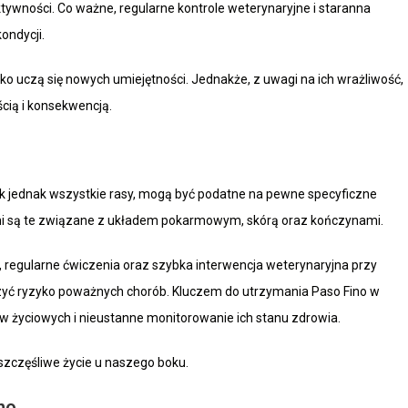
ywności. Co ważne, regularne kontrole weterynaryjne i staranna
ondycji.
ybko uczą się nowych umiejętności. Jednakże, z uwagi na ich wrażliwość,
ścią i konsekwencją.
ak jednak wszystkie rasy, mogą być podatne na pewne specyficzne
mi są te związane z układem pokarmowym, skórą oraz kończynami.
 regularne ćwiczenia oraz szybka interwencja weterynaryjna przy
yć ryzyko poważnych chorób. Kluczem do utrzymania Paso Fino w
 życiowych i nieustanne monitorowanie ich stanu zdrowia.
szczęśliwe życie u naszego boku.
no