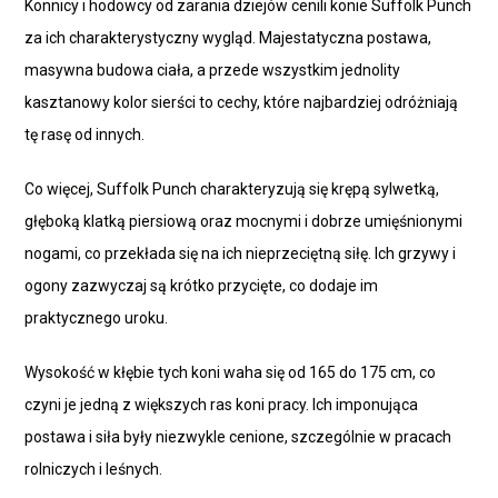
Konnicy i hodowcy od zarania dziejów cenili konie Suffolk Punch
za ich charakterystyczny wygląd. Majestatyczna postawa,
masywna budowa ciała, a przede wszystkim jednolity
kasztanowy kolor sierści to cechy, które najbardziej odróżniają
tę rasę od innych.
Co więcej, Suffolk Punch charakteryzują się krępą sylwetką,
głęboką klatką piersiową oraz mocnymi i dobrze umięśnionymi
nogami, co przekłada się na ich nieprzeciętną siłę. Ich grzywy i
ogony zazwyczaj są krótko przycięte, co dodaje im
praktycznego uroku.
Wysokość w kłębie tych koni waha się od 165 do 175 cm, co
czyni je jedną z większych ras koni pracy. Ich imponująca
postawa i siła były niezwykle cenione, szczególnie w pracach
rolniczych i leśnych.