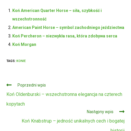
Koń American Quarter Horse – siła, szybkość i
wszechstronność
American Paint Horse – symbol zachodniego jeździectwa
Koń Percheron – niezwykła rasa, która zdobywa serca
Koń Morgan
TAGS:
KONIE
Czytaj
Poprzedni wpis
dalej
Koń Oldenburski – wszechstronna elegancja na czterech
kopytach
Następny wpis
Koń Knabstrup – jedność unikalnych cech i bogatej
historii