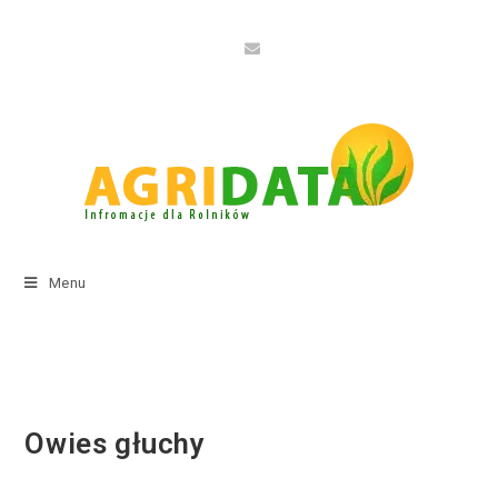
Menu
Owies głuchy