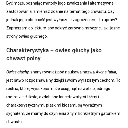
Być może, poznając metody jego zwalczania i alternatywne
zastosowania, zmienisz zdanie na temat tego chwastu. Czy
jednak jego obecność jest wyłącznie zagrożeniem dla upraw?
Zapraszam do lektury, aby odkryć zarówno mroczne, jak i jasne
strony owies głuchego.
Charakterystyka – owies głuchy jako
chwast polny
Owies głuchy
, znany również pod naukową nazwą
Avena fatua
,
jest łatwo rozpoznawalny dzięki swoim wyrazistym cechom. To
roślina, której wysokość może osiągnąć nawet do jednego
metra. Jej źdźbła, ozdobione lancetowatymi liśćmi i
charakterystycznymi, płaskimi kłosami, są wyraźnym
sygnałem, że mamy do czynienia z tym konkretnym gatunkiem
chwastu.