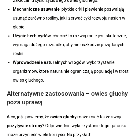
zakłócaniu cyklu życiowego owies głuchego.
Mechaniczne usuwanie
: płytkie orki i plewienie pozwalają
usunąć zarówno rośliny, jak i zerwać cykl rozwoju nasion w
glebie.
Użycie herbicydów
: chociaż to rozwiązanie jest skuteczne,
wymaga dużego rozsądku, aby nie uszkodzić pożądanych
roślin.
Wprowadzenie naturalnych wrogów
: wykorzystanie
organizmów, które naturalnie ograniczają populację i wzrost
owies głuchego.
Alternatywne zastosowania – owies głuchy
poza uprawą
A co, jeśli powiemy, że
owies głuchy
może mieć także swoje
pozytywne strony
? Odpowiednie wykorzystanie tego gatunku
może przynieść wiele korzyści. Na przykład: