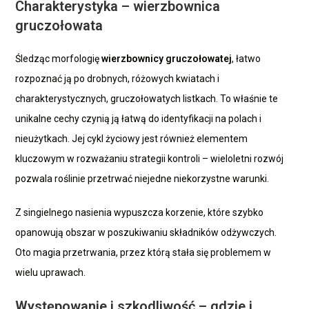
Charakterystyka – wierzbownica
gruczołowata
Śledząc morfologię
wierzbownicy gruczołowatej
, łatwo
rozpoznać ją po drobnych, różowych kwiatach i
charakterystycznych, gruczołowatych listkach. To właśnie te
unikalne cechy czynią ją łatwą do identyfikacji na polach i
nieużytkach. Jej cykl życiowy jest również elementem
kluczowym w rozważaniu strategii kontroli – wieloletni rozwój
pozwala roślinie przetrwać niejedne niekorzystne warunki.
Z singielnego nasienia wypuszcza korzenie, które szybko
opanowują obszar w poszukiwaniu składników odżywczych.
Oto magia przetrwania, przez którą stała się problemem w
wielu uprawach.
Występowanie i szkodliwość – gdzie i