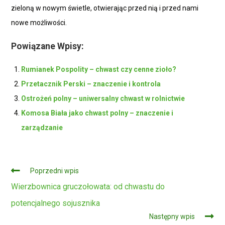
zieloną w nowym świetle, otwierając przed nią i przed nami
nowe możliwości.
Powiązane Wpisy:
Rumianek Pospolity – chwast czy cenne zioło?
Przetacznik Perski – znaczenie i kontrola
Ostrożeń polny – uniwersalny chwast w rolnictwie
Komosa Biała jako chwast polny – znaczenie i
zarządzanie
Czytaj
Poprzedni wpis
dalej
Wierzbownica gruczołowata: od chwastu do
potencjalnego sojusznika
Następny wpis