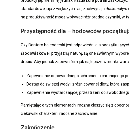
produkcji jaj. Niemniej jednak, każda kura potrafi zaskoczyć,
standardowe jaja z większych ras, zachwycają
doskonałym 
na produktywność mogą wpływać różnorodne czynniki, w ty
Przystępność dla – hodowców początku
Czy Bantam holenderski jest odpowiedni dla początkującyc
środowiskowe
i przyjazną naturę, są one świetnym wybore
drobiu. Aby jednak zapewnić im jak najlepsze warunki, war
Zapewnienie odpowiedniego schronienia chroniącego prz
Dostęp do świeżej wody i zróżnicowanej diety, która zas
Zapewnienie wystarczającej przestrzeni do swobodnego p
Pamiętając o tych elementach, można cieszyć się z obecn
ciekawski charakter i radosne zachowanie.
Zakończenie