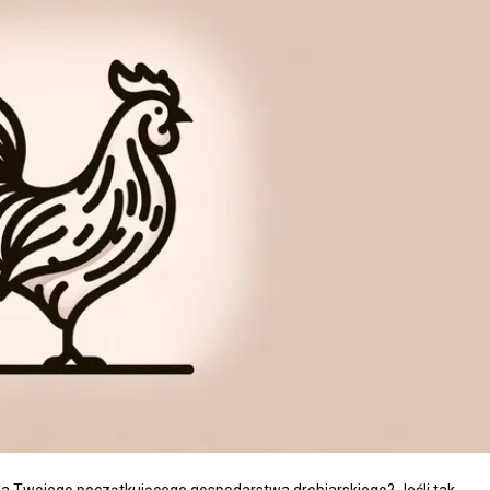
 dla Twojego początkującego gospodarstwa drobiarskiego? Jeśli tak,