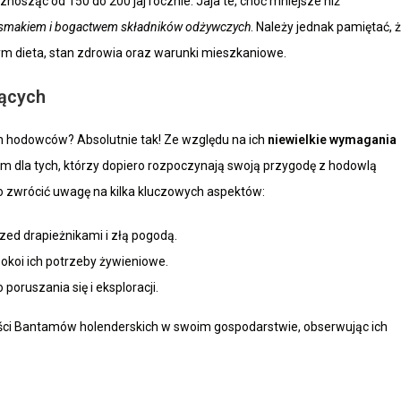
 znosząc od 150 do 200 jaj rocznie. Jaja te, choć mniejsze niż
smakiem i bogactwem składników odżywczych
. Należy jednak pamiętać, 
m dieta, stan zdrowia oraz warunki mieszkaniowe.
jących
h hodowców? Absolutnie tak! Ze względu na ich
niewielkie wymagania
m dla tych, którzy dopiero rozpoczynają swoją przygodę z hodowlą
to zwrócić uwagę na kilka kluczowych aspektów:
ed drapieżnikami i złą pogodą.
pokoi ich potrzeby żywieniowe.
oruszania się i eksploracji.
ości Bantamów holenderskich w swoim gospodarstwie, obserwując ich