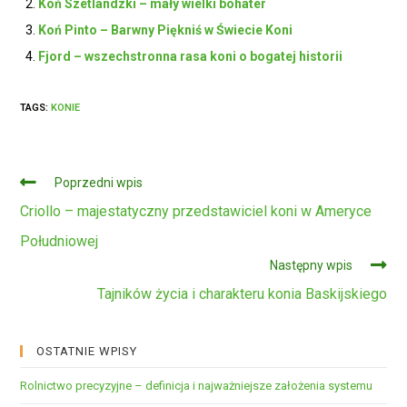
Koń Szetlandzki – mały wielki bohater
Koń Pinto – Barwny Piękniś w Świecie Koni
Fjord – wszechstronna rasa koni o bogatej historii
TAGS:
KONIE
Czytaj
Poprzedni wpis
dalej
Criollo – majestatyczny przedstawiciel koni w Ameryce
Południowej
Następny wpis
Tajników życia i charakteru konia Baskijskiego
OSTATNIE WPISY
Rolnictwo precyzyjne – definicja i najważniejsze założenia systemu