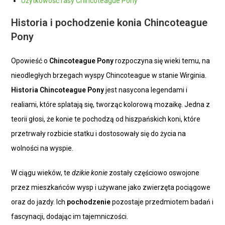
Użytkowość rasy Chincoteague Pony
Historia i pochodzenie konia Chincoteague
Pony
Opowieść o
Chincoteague Pony
rozpoczyna się wieki temu, na
nieodległych brzegach wyspy Chincoteague w stanie Wirginia.
Historia Chincoteague Pony
jest nasycona legendami i
realiami, które splatają się, tworząc kolorową mozaikę. Jedna z
teorii głosi, że konie te pochodzą od hiszpańskich koni, które
przetrwały rozbicie statku i dostosowały się do życia na
wolności na wyspie.
W ciągu wieków, te
dzikie konie
zostały częściowo oswojone
przez mieszkańców wysp i używane jako zwierzęta pociągowe
oraz do jazdy. Ich
pochodzenie
pozostaje przedmiotem badań i
fascynacji, dodając im tajemniczości.