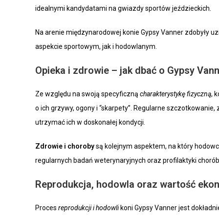
idealnymi kandydatami na gwiazdy sportów jeździeckich.
Na arenie międzynarodowej konie Gypsy Vanner zdobyły uz
aspekcie sportowym, jak i hodowlanym.
Opieka i zdrowie – jak dbać o Gypsy Van
Ze względu na swoją specyficzną
charakterystykę fizyczną
, 
o ich grzywy, ogony i “skarpety”. Regularne szczotkowanie
utrzymać ich w doskonałej kondycji.
Zdrowie i choroby
są kolejnym aspektem, na który hodowcy
regularnych badań weterynaryjnych oraz profilaktyki choró
Reprodukcja, hodowla oraz wartość eko
Proces
reprodukcji i hodowli
koni Gypsy Vanner jest dokład