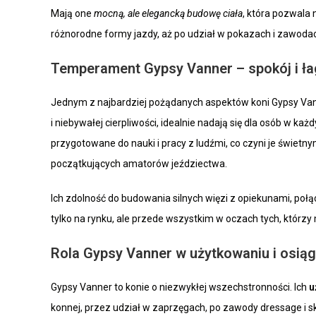
Mają one
mocną, ale elegancką budowę ciała
, która pozwala
różnorodne formy jazdy, aż po udział w pokazach i zawoda
Temperament Gypsy Vanner – spokój i ł
Jednym z najbardziej pożądanych aspektów koni Gypsy Van
i niebywałej cierpliwości, idealnie nadają się dla osób w ka
przygotowane do nauki i pracy z ludźmi, co czyni je świetn
początkujących amatorów jeździectwa.
Ich zdolność do budowania silnych więzi z opiekunami, połąc
tylko na rynku, ale przede wszystkim w oczach tych, którzy 
Rola Gypsy Vanner w użytkowaniu i osiąg
Gypsy Vanner to konie o niezwykłej wszechstronności. Ich
u
konnej, przez udział w zaprzęgach, po zawody dressage i sk