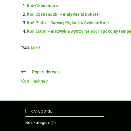
Kuc Connemara
Koń Szetlandzki – mały wielki bohater
Koń Pinto – Barwny Piękniś w Świecie Koni
Koń Eston – niezwykła wytrzymałość i spokojny temp
TAGS:
KONIE
Czytaj
Poprzedni wpis
dalej
Koń Hackney
KATEGORIE
Bez kategorii
(2)