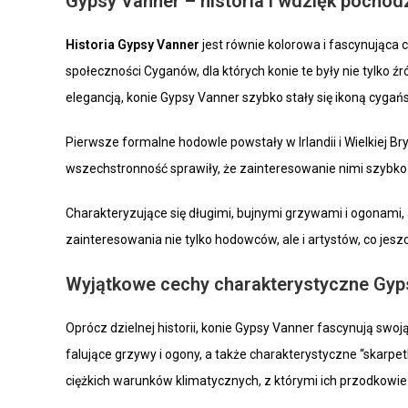
Gypsy Vanner – historia i wdzięk pochod
Historia Gypsy Vanner
jest równie kolorowa i fascynująca c
społeczności Cyganów, dla których konie te były nie tylko 
elegancją, konie Gypsy Vanner szybko stały się ikoną cygańsk
Pierwsze formalne hodowle powstały w Irlandii i Wielkiej Bryt
wszechstronność sprawiły, że zainteresowanie nimi szybko
Charakteryzujące się długimi, bujnymi grzywami i ogonami,
zainteresowania nie tylko hodowców, ale i artystów, co jeszc
Wyjątkowe cechy charakterystyczne Gyp
Oprócz dzielnej historii, konie Gypsy Vanner fascynują swoj
falujące grzywy i ogony, a także charakterystyczne “skarpet
ciężkich warunków klimatycznych, z którymi ich przodkowie 