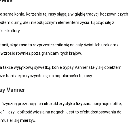
zenia
o same konie. Korzenie tej rasy sięgają w głębię tradycji koczowniczych
źródłem dumy, ale i nieodłącznym elementem życia. Łącząc siłę z
iej kultury.
anii, skąd rasa ta rozprzestrzeniła się na cały świat. Ich urok oraz
 wzrosło również poza granicami tych krajów.
 a także wyjątkową sylwetką, konie Gypsy Vanner stały się obiektem
ze bardziej przyczyniło się do popularności tej rasy.
sy Vanner
ą fizyczną prezencją. Ich
charakterystyka fizyczna
obejmuje obfite,
ki” – czyli obfitość włosia na nogach. Jest to efekt dostosowania do
musieli się mierzyć.