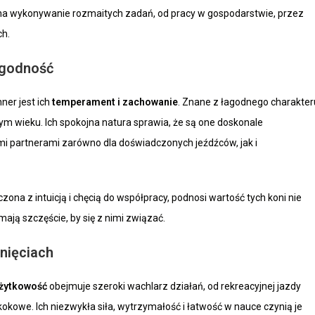
 na wykonywanie rozmaitych zadań, od pracy w gospodarstwie, przez
ch.
agodność
ner jest ich
temperament i zachowanie
. Znane z łagodnego charakter
żdym wieku. Ich spokojna natura sprawia, że są one doskonale
ymi partnerami zarówno dla doświadczonych jeźdźców, jak i
zona z intuicją i chęcią do współpracy, podnosi wartość tych koni nie
mają szczęście, by się z nimi związać.
nięciach
żytkowość
obejmuje szeroki wachlarz działań, od rekreacyjnej jazdy
okowe. Ich niezwykła siła, wytrzymałość i łatwość w nauce czynią je