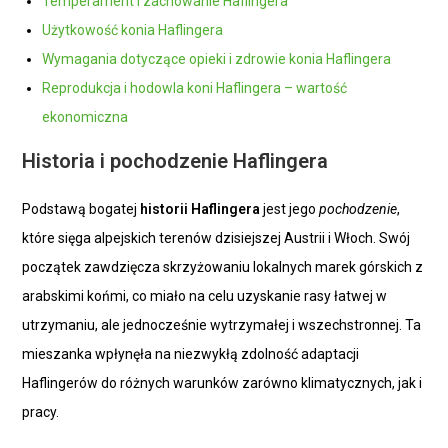
Temperament i zachowanie Haflingera
Użytkowość konia Haflingera
Wymagania dotyczące opieki i zdrowie konia Haflingera
Reprodukcja i hodowla koni Haflingera – wartość
ekonomiczna
Historia i pochodzenie Haflingera
Podstawą bogatej
historii Haflingera
jest jego
pochodzenie
,
które sięga alpejskich terenów dzisiejszej Austrii i Włoch. Swój
początek zawdzięcza skrzyżowaniu lokalnych marek górskich z
arabskimi końmi, co miało na celu uzyskanie rasy łatwej w
utrzymaniu, ale jednocześnie wytrzymałej i wszechstronnej. Ta
mieszanka wpłynęła na niezwykłą zdolność adaptacji
Haflingerów do różnych warunków zarówno klimatycznych, jak i
pracy.