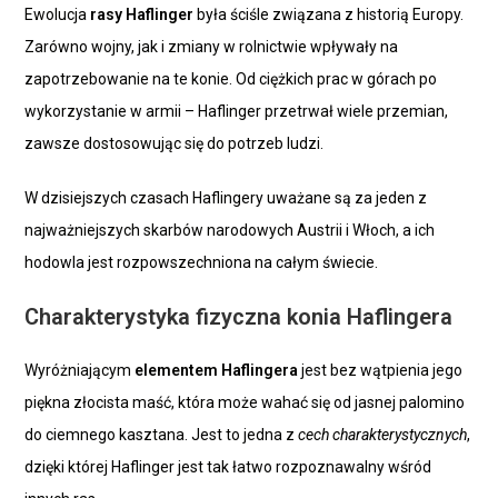
Ewolucja
rasy Haflinger
była ściśle związana z historią Europy.
Zarówno wojny, jak i zmiany w rolnictwie wpływały na
zapotrzebowanie na te konie. Od ciężkich prac w górach po
wykorzystanie w armii – Haflinger przetrwał wiele przemian,
zawsze dostosowując się do potrzeb ludzi.
W dzisiejszych czasach Haflingery uważane są za jeden z
najważniejszych skarbów narodowych Austrii i Włoch, a ich
hodowla jest rozpowszechniona na całym świecie.
Charakterystyka fizyczna konia Haflingera
Wyróżniającym
elementem Haflingera
jest bez wątpienia jego
piękna złocista maść, która może wahać się od jasnej palomino
do ciemnego kasztana. Jest to jedna z
cech charakterystycznych
,
dzięki której Haflinger jest tak łatwo rozpoznawalny wśród