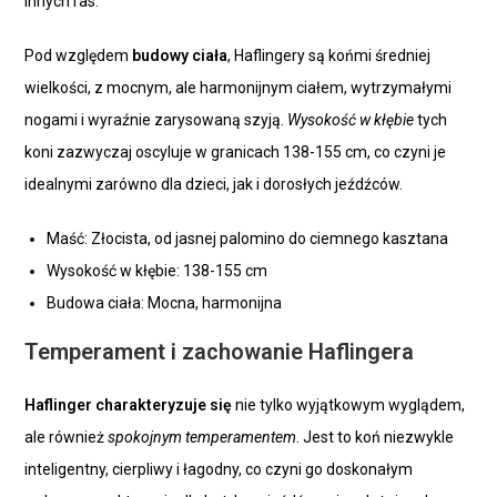
innych ras.
Pod względem
budowy ciała
, Haflingery są końmi średniej
wielkości, z mocnym, ale harmonijnym ciałem, wytrzymałymi
nogami i wyraźnie zarysowaną szyją.
Wysokość w kłębie
tych
koni zazwyczaj oscyluje w granicach 138-155 cm, co czyni je
idealnymi zarówno dla dzieci, jak i dorosłych jeźdźców.
Maść: Złocista, od jasnej palomino do ciemnego kasztana
Wysokość w kłębie: 138-155 cm
Budowa ciała: Mocna, harmonijna
Temperament i zachowanie Haflingera
Haflinger charakteryzuje się
nie tylko wyjątkowym wyglądem,
ale również
spokojnym temperamentem
. Jest to koń niezwykle
inteligentny, cierpliwy i łagodny, co czyni go doskonałym