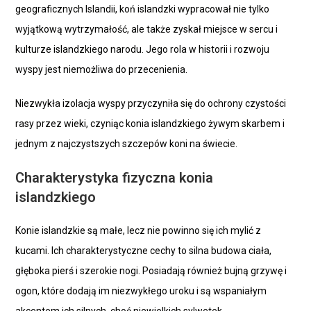
geograficznych Islandii, koń islandzki wypracował nie tylko
wyjątkową wytrzymałość, ale także zyskał miejsce w sercu i
kulturze islandzkiego narodu. Jego rola w historii i rozwoju
wyspy jest niemożliwa do przecenienia.
Niezwykła izolacja wyspy przyczyniła się do ochrony czystości
rasy przez wieki, czyniąc konia islandzkiego żywym skarbem i
jednym z najczystszych szczepów koni na świecie.
Charakterystyka fizyczna konia
islandzkiego
Konie islandzkie są małe, lecz nie powinno się ich mylić z
kucami. Ich charakterystyczne cechy to silna budowa ciała,
głęboka pierś i szerokie nogi. Posiadają również bujną grzywę i
ogon, które dodają im niezwykłego uroku i są wspaniałym