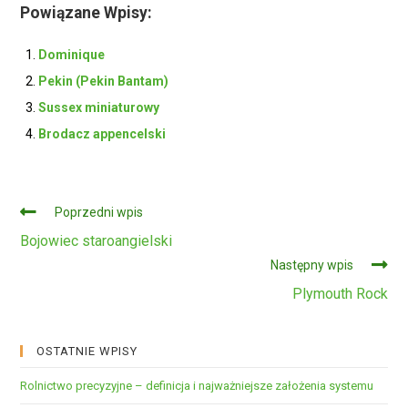
Powiązane Wpisy:
Dominique
Pekin (Pekin Bantam)
Sussex miniaturowy
Brodacz appencelski
Czytaj
Poprzedni wpis
dalej
Bojowiec staroangielski
Następny wpis
Plymouth Rock
OSTATNIE WPISY
Rolnictwo precyzyjne – definicja i najważniejsze założenia systemu