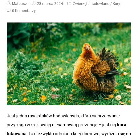
Mateusz
28 marca 2024
Zwierzęta hodowlane
/
Kury
0 Komentarzy
Jest jedna rasa ptaków hodowlanych, która nieprzerwanie
przyciąga wzrok swoją niesamowitą prezencją – jest nią
kura
lokowana
. Ta niezwykła odmiana kury domowej wyróżnia się na