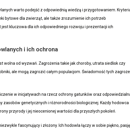
anych warto podejść z odpowiednią wiedzą i przygotowaniem. Kryteri
nki bytowe dla zwierząt, ale także zrozumienie ich potrzeb
jest kluczowa dla ich odpowiedniego rozwoju i prezentacji ich
wlanych i ich ochrona
est wolna od wyzwań. Zagrożenia takie jak choroby, utrata siedlisk czy
sobniki, ale mogą zagrozić całym populacjom. Świadomość tych zagroż
iczenie w inicjatywach na rzecz ochrony gatunków oraz odpowiedzialn
y zasobów genetycznych i różnorodności biologicznej. Każdy hodowca
ony przyrody i jej nieocenionej wartości dla przyszłych pokoleń.
niezwykle fascynujący i złożony. Ich hodowla łączy w sobie piękno, pasję