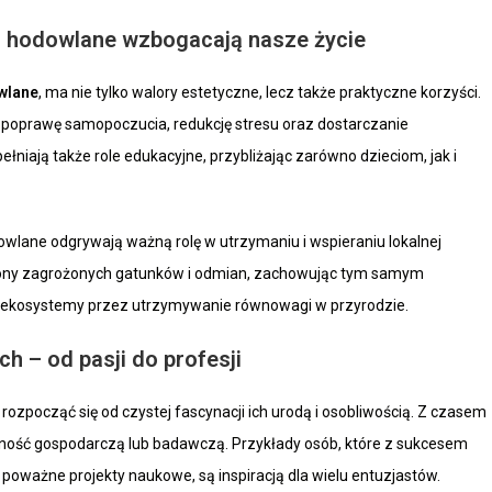
ta hodowlane wzbogacają nasze życie
wlane
, ma nie tylko walory estetyczne, lecz także praktyczne korzyści.
 poprawę samopoczucia, redukcję stresu oraz dostarczanie
niają także role edukacyjne, przybliżając zarówno dzieciom, jak i
lane odgrywają ważną rolę w utrzymaniu i wspieraniu lokalnej
hrony zagrożonych gatunków i odmian, zachowując tym samym
o ekosystemy przez utrzymywanie równowagi w przyrodzie.
 – od pasji do profesji
ozpocząć się od czystej fascynacji ich urodą i osobliwością. Z czasem
alność gospodarczą lub badawczą. Przykłady osób, które z sukcesem
poważne projekty naukowe, są inspiracją dla wielu entuzjastów.