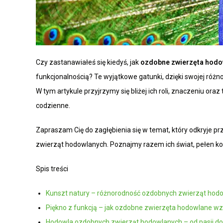
Czy zastanawiałeś się kiedyś, jak
ozdobne zwierzęta hodo
funkcjonalnością? Te wyjątkowe gatunki, dzięki swojej różn
W tym artykule przyjrzymy się bliżej ich roli, znaczeniu or
codzienne.
Zapraszam Cię do zagłębienia się w temat, który odkryje pr
zwierząt hodowlanych. Poznajmy razem ich świat, pełen kol
Spis treści
Kunszt natury – różnorodność ozdobnych zwierząt hod
Piękno z funkcją – jak ozdobne zwierzęta hodowlane w
Hodowla ozdobnych zwierząt hodowlanych – od pasji do 