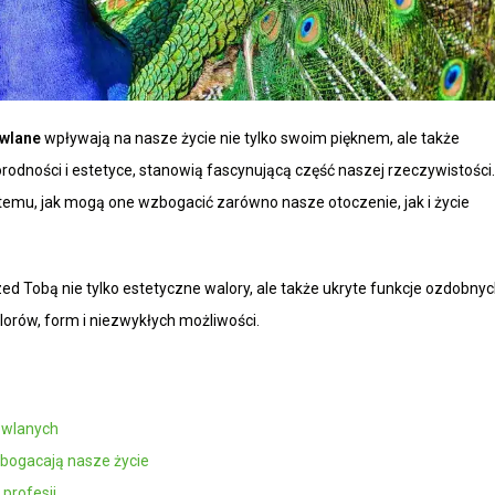
wlane
wpływają na nasze życie nie tylko swoim pięknem, ale także
orodności i estetyce, stanowią fascynującą część naszej rzeczywistości.
az temu, jak mogą one wzbogacić zarówno nasze otoczenie, jak i życie
zed Tobą nie tylko estetyczne walory, ale także ukryte funkcje ozdobny
orów, form i niezwykłych możliwości.
owlanych
zbogacają nasze życie
profesji