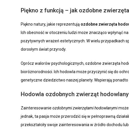
Piękno z funkcją – jak ozdobne zwierzę
Piękno natury, jakie reprezentują
ozdobne zwierzęta hodo
Ich obecność w otoczeniu ludzi może znacząco wpłynąć na
pozytywnych wrażeń estetycznych. W wielu przypadkach speł
dorosłym świat przyrody.
Oprócz walorów psychologicznych, ozdobne zwierzęta hodow
bioróżnorodności. Ich hodowla może przyczynić się do oc
genetyczne dziedzictwo naszej planety. Wspierają ponadt
Hodowla ozdobnych zwierząt hodowlanych
Zainteresowanie
ozdobnymi zwierzętami hodowlanymi
może r
jednak, ta pasja może przerodzić się w pełnoprawną dział
przekształciły swoje zainteresowania w źródło dochodu lub 