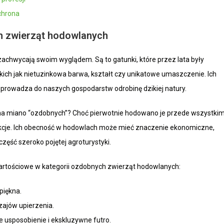
chrona
h zwierząt hodowlanych
 zachwycają swoim wyglądem. Są to gatunki, które przez lata były
ich jak nietuzinkowa barwa, kształt czy unikatowe umaszczenie. Ich
wprowadza do naszych gospodarstw odrobinę dzikiej natury.
y na miano “ozdobnych”? Choć pierwotnie hodowano je przede wszystki
funkcje. Ich obecność w hodowlach może mieć znaczenie ekonomiczne,
zęść szeroko pojętej agroturystyki.
artościowe w kategorii ozdobnych zwierząt hodowlanych:
piękna.
zajów upierzenia.
e usposobienie i ekskluzywne futro.