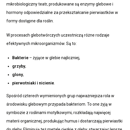
mikrobiologiczny teatr, produkowane są enzymy glebowe i
hormony odpowiedzialne za przekształcanie pierwiastków w
formy dostępne dla roślin.
W procesach glebotwórczych uczestniczą różne rodzaje
efektywnych mikroorganizmów. Są to:
Bakterie
– żyjące w glebie najliczniej,
grzyby
,
glony
,
pierwotniaki i nicienie
.
Spośród czterech wymienionych grup najważniejsza rola w
środowisku glebowym przypada bakteriom. To one żyją w
symbiozie z roślinami motylkowymi, rozkładają najwięcej
materii organicznej, produkując humus i dostarczają pierwiastki
do gleby. Eliminują też metale ciężkie z gleby, stwarzając lepsze