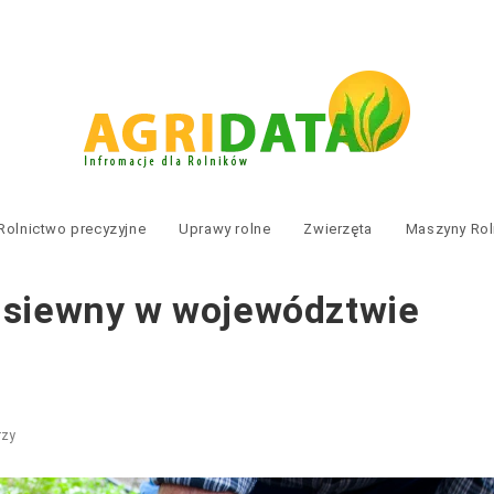
Rolnictwo precyzyjne
Uprawy rolne
Zwierzęta
Maszyny Rol
ł siewny w województwie
rzy