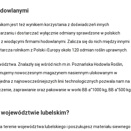
odowlanymi
nikom jest też wynikiem korzystania z doświadczeń innych
warzaniu i dostarczać wyłącznie odmiany sprawdzone w polskich
z wiodącymi firmami hodowlanymi. Zalicza się do nich między innymi
starcza rolnikom z Polski i Europy około 120 odmian roślin uprawnych.
ództwa. Znalazły się wśród nich m.in. Poznańska Hodowla Roślin,
dysponujemy nowoczesnym magazynem nasiennym ulokowanym w
 jedna z najnowocześniejszych linii technologicznych pozwala nam na
zenie, zaprawianie oraz pakowanie w worki BB a”1000 kg, BB a”500 kg
w województwie lubelskim?
na terenie województwa lubelskiego i poszukujesz materiału siewnego