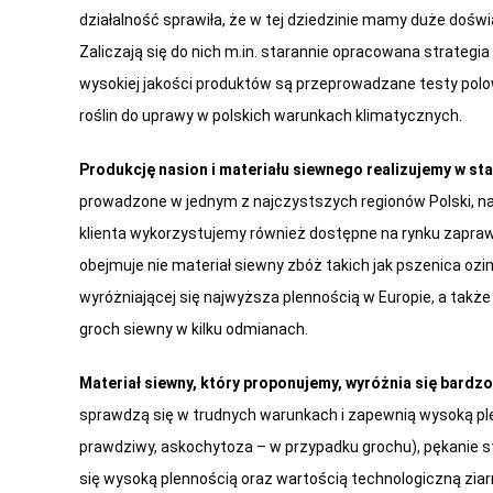
działalność sprawiła, że w tej dziedzinie mamy duże dośw
Zaliczają się do nich m.in. starannie opracowana strategi
wysokiej jakości produktów są przeprowadzane testy pol
roślin do uprawy w polskich warunkach klimatycznych.
Produkcję nasion i materiału siewnego realizujemy w 
prowadzone w jednym z najczystszych regionów Polski, na 
klienta wykorzystujemy również dostępne na rynku zapraw
obejmuje nie materiał siewny zbóż takich jak pszenica ozi
wyróżniającej się najwyższa plennością w Europie, a tak
groch siewny w kilku odmianach.
Materiał siewny, który proponujemy, wyróżnia się bardz
sprawdzą się w trudnych warunkach i zapewnią wysoką pl
prawdziwy, askochytoza – w przypadku grochu), pękanie 
się wysoką plennością oraz wartością technologiczną ziar