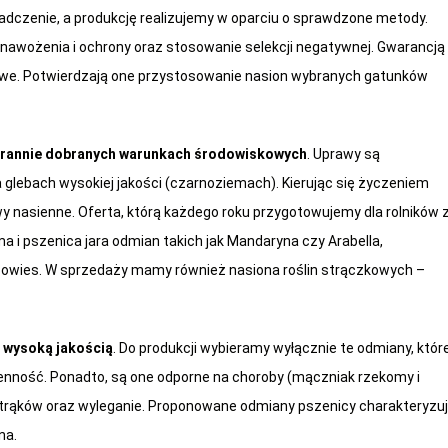
iadczenie, a produkcję realizujemy w oparciu o sprawdzone metody.
a nawożenia i ochrony oraz stosowanie selekcji negatywnej. Gwarancją
owe. Potwierdzają one przystosowanie nasion wybranych gatunków
starannie dobranych warunkach środowiskowych
. Uprawy są
glebach wysokiej jakości (czarnoziemach). Kierując się życzeniem
y nasienne. Oferta, którą każdego roku przygotowujemy dla rolników 
ma i pszenica jara odmian takich jak Mandaryna czy Arabella,
że owies. W sprzedaży mamy również nasiona roślin strączkowych –
o wysoką jakością
. Do produkcji wybieramy wyłącznie te odmiany, któr
enność. Ponadto, są one odporne na choroby (mączniak rzekomy i
strąków oraz wyleganie. Proponowane odmiany pszenicy charakteryzu
na.